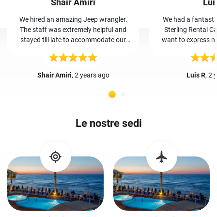
Shair Amiri
Lui
We hired an amazing Jeep wrangler.
We had a fantasti
The staff was extremely helpful and
Sterling Rental Ca
stayed till late to accommodate our
want to express my
vehicle. By far the most trust worthy,
and her team. Booking was easy, and
cheap, and friendly car rental place I’ve
Iris greeted us wa
even been to.
The car was clean a
Shair Amiri
, 2 years ago
Luis R
, 2 
our trip hassle-free. Iris and her team'
friendly service made
guests. I highly r
Rental Cars in Crete
Le nostre sedi
making our va