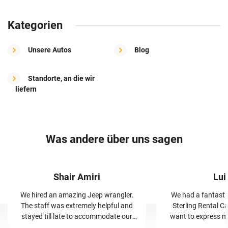
Kategorien
Unsere Autos
Blog
Standorte, an die wir
liefern
Was andere über uns sagen
Shair Amiri
Lui
We hired an amazing Jeep wrangler.
We had a fantasti
The staff was extremely helpful and
Sterling Rental Ca
stayed till late to accommodate our
want to express my
vehicle. By far the most trust worthy,
and her team. Booking was easy, and