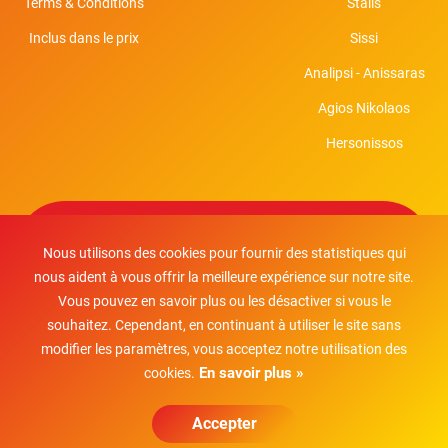
Terms & Conditions
Stalis
Inclus dans le prix
Sissi
Analipsi - Anissaras
Agios Nikolaos
Hersonissos
Conditions Générales
Privacy Policy
Cookies
Nous utilisons des cookies pour fournir des statistiques qui
Méthodes de paiement
nous aident à vous offrir la meilleure expérience sur notre site.
Vous pouvez en savoir plus ou les désactiver si vous le
souhaitez. Cependant, en continuant à utiliser le site sans
modifier les paramètres, vous acceptez notre utilisation des
Suivez-nous
En savoir plus »
cookies.
Droits d'auteur © 2026.
Sterling
Location de Voitures
Accepter
Développé par