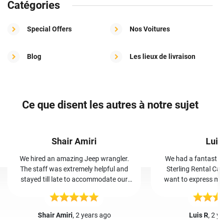
Catégories
Special Offers
Nos Voitures
Blog
Les lieux de livraison
Ce que disent les autres à notre sujet
Shair Amiri
Lui
We hired an amazing Jeep wrangler.
We had a fantasti
The staff was extremely helpful and
Sterling Rental Ca
stayed till late to accommodate our
want to express my
vehicle. By far the most trust worthy,
and her team. Booking was easy, and
cheap, and friendly car rental place I’ve
Iris greeted us wa
even been to.
The car was clean a
Shair Amiri
, 2 years ago
Luis R
, 2 