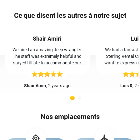
Ce que disent les autres à notre sujet
Shair Amiri
Lui
We hired an amazing Jeep wrangler.
We had a fantasti
The staff was extremely helpful and
Sterling Rental Ca
stayed till late to accommodate our
want to express my
vehicle. By far the most trust worthy,
and her team. Booking was easy, and
cheap, and friendly car rental place I’ve
Iris greeted us wa
even been to.
The car was clean a
Shair Amiri
, 2 years ago
Luis R
, 2 
our trip hassle-free. Iris and her team'
friendly service made
guests. I highly r
Rental Cars in Crete
Nos emplacements
making our va